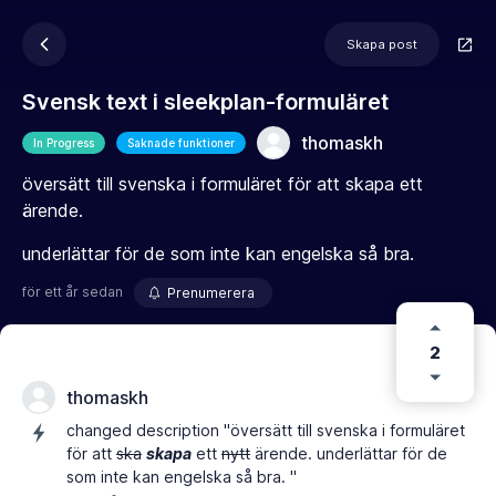
Skapa post
Svensk text i sleekplan-formuläret
thomaskh
In Progress
Saknade funktioner
översätt till svenska i formuläret för att skapa ett
ärende.
underlättar för de som inte kan engelska så bra.
för ett år sedan
Prenumerera
2
thomaskh
changed description "översätt till svenska i formuläret
för att
ska
skapa
ett
nytt
ärende. underlättar för de
som inte kan engelska så bra. "