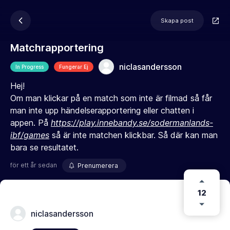
Skapa post
Matchrapportering
niclasandersson
In Progress
Fungerar Ej
Hej!
Om man klickar på en match som inte är filmad så får
man inte upp händelserapportering eller chatten i
appen. På
https://play.innebandy.se/sodermanlands-
ibf/games
så är inte matchen klickbar. Så där kan man
bara se resultatet.
för ett år sedan
Prenumerera
12
niclasandersson