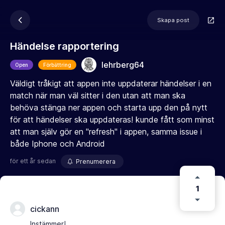
Skapa post
Händelse rapportering
lehrberg64
Open
Förbättring
Väldigt tråkigt att appen inte uppdaterar händelser i en
match när man väl sitter i den utan att man ska
behöva stänga ner appen och starta upp den på nytt
för att händelser ska uppdateras! kunde fått som minst
att man själv gör en "refresh" i appen, samma issue i
både Iphone och Android
för ett år sedan
Prenumerera
1
cickann
Instämmer!