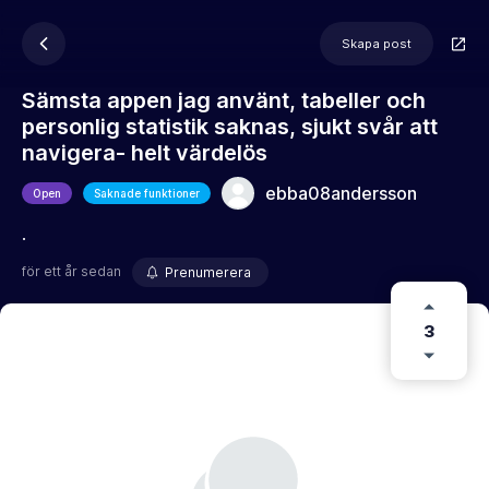
Skapa post
Sämsta appen jag använt, tabeller och
personlig statistik saknas, sjukt svår att
navigera- helt värdelös
ebba08andersson
Open
Saknade funktioner
.
för ett år sedan
Prenumerera
3