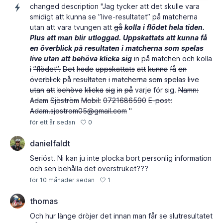
changed description "Jag tycker att det skulle vara
smidigt att kunna se ”live-resultatet” på matcherna
utan att vara tvungen att
gå
kolla
i
flödet
hela
tiden.
Plus
att
man
blir
utloggad.
Uppskattats
att
kunna
få
en
överblick
på
resultaten
i
matcherna
som
spelas
live
utan
att
behöva
klicka
sig
in på
matchen
och
kolla
i
”flödet”.
Det
hade
uppskattats
att
kunna
få
en
överblick
på
resultaten
i
matcherna
som
spelas
live
utan
att
behöva
klicka
sig
in
på
varje för sig.
Namn:
Adam
Sjöström
Mobil:
0721686590
E-post:
Adam.sjostrom05@gmail.com
"
0
för ett år sedan
danielfaldt
Seriöst. Ni kan ju inte plocka bort personlig information
och sen behålla det överstruket???
1
för 10 månader sedan
thomas
Och hur länge dröjer det innan man får se slutresultatet