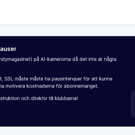
pauser
ebandymagazinet) på AI-kamerorna då det inte är några
tigt. SSL måste måste ha pausintervjuer för att kunna
unna motivera kostnaderna för abonnemanget.
truktion och direktiv till klubbarna!