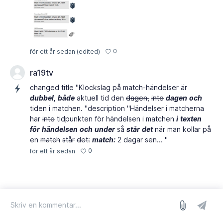
0
för ett år sedan
(edited)
ra19tv
changed title "Klockslag på match-händelser är
dubbel,
både
aktuell tid den
dagen,
inte
dagen
och
tiden i matchen. "description "Händelser i matcherna
har
inte
tidpunkten för händelsen i matchen
i
texten
för
händelsen
och
under
så
står
det
när man kollar på
en
match
står
det:
match:
2 dagar sen... "
0
för ett år sedan
logga in