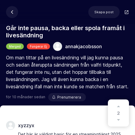
Skapa post
Går inte pausa, backa eller spola framåt i
livesändning
annakjacobsson
Merged
Fungerar Ej
Om man tittar på en livesändning vill jag kunna pausa
och sedan återuppta sändningen från valfri tidpunkt,
det fungerar inte nu, utan det hoppar tillbaka till
livesändningen. Jag vill även kunna backa i en
livesändning ifall man inte kunde se matchen från start.
för 10 månader sedan
Prenumerera
2
xyzzyx
Det här är väldigt basic för en streamingtjänst 2025.