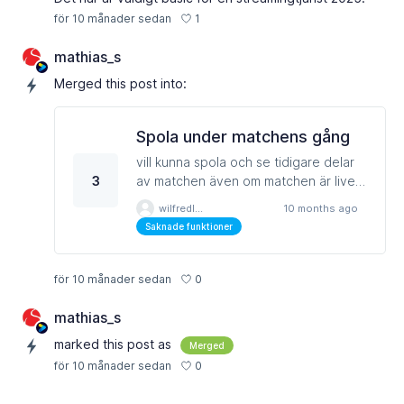
1
för 10 månader sedan
mathias_s
Merged this post into:
Spola under matchens gång
vill kunna spola och se tidigare delar
3
av matchen även om matchen är live.
Till exempel kunna spola tillbaka till 1:a
wilfredlagerqvist
10 months ago
perioden även om sändningen Live är
Saknade funktioner
i 3:e perioden.
0
för 10 månader sedan
mathias_s
marked this post as
Merged
0
för 10 månader sedan