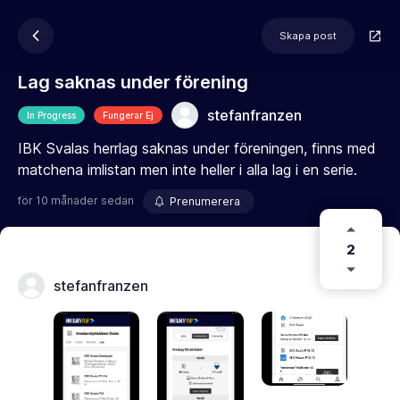
Skapa post
Lag saknas under förening
stefanfranzen
In Progress
Fungerar Ej
IBK Svalas herrlag saknas under föreningen, finns med
matchena imlistan men inte heller i alla lag i en serie.
för 10 månader sedan
Prenumerera
2
stefanfranzen