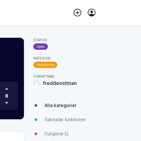
STATUS
Open
KATEGORI
Förbättring
FÖRFATTARE
freddeostman
6
Alla kategorier
Saknade funktioner
Fungerar Ej