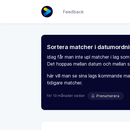
Feedback
Sortera matcher i datumordn
idag får man inte upl matcher i lag som
Det hoppas mellan datum och mellan s
här vill man se sina lags kommande matc
tidigare matcher.
för 10 månader sedan
Prenumerera