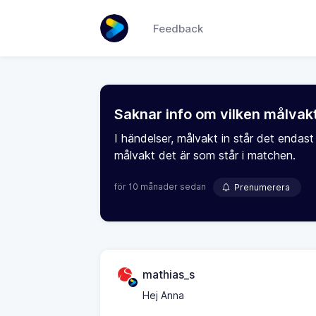
Feedback
Saknar info om vilken målvakt
I händelser, målvakt in står det endast
målvakt det är som står i matchen.
för 10 månader sedan
Prenumerera
mathias_s
Hej Anna