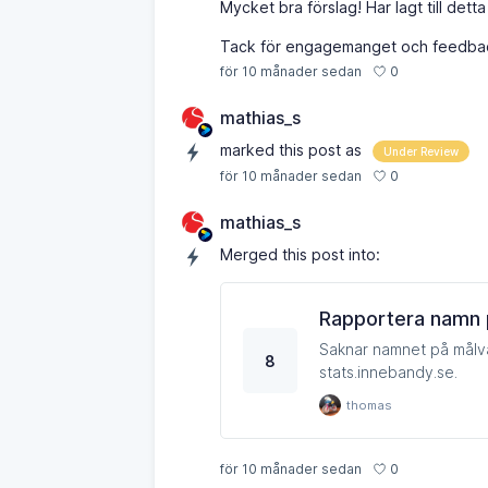
Mycket bra förslag! Har lagt till dett
Tack för engagemanget och feedba
0
för 10 månader sedan
mathias_s
marked this post as
Under Review
0
för 10 månader sedan
mathias_s
Merged this post into:
Rapportera namn p
Saknar namnet på målvakt
8
stats.innebandy.se.
thomas
0
för 10 månader sedan