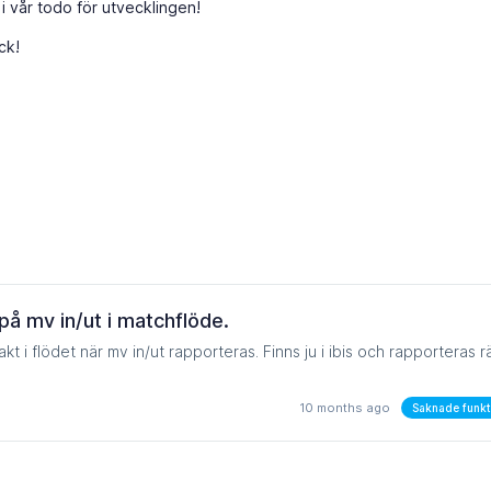
a i vår todo för utvecklingen!
ck!
å mv in/ut i matchflöde.
 i flödet när mv in/ut rapporteras. Finns ju i ibis och rapporteras r
10 months ago
Saknade funkt