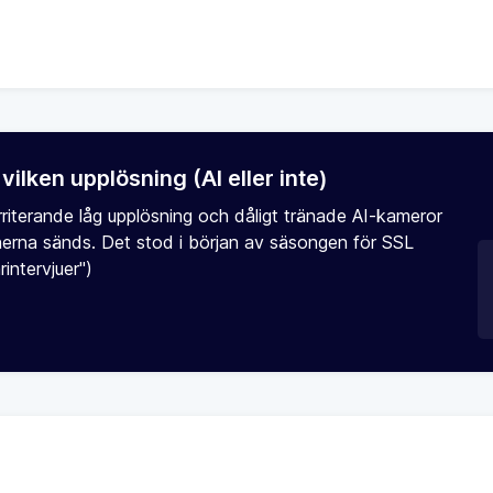
ilken upplösning (AI eller inte)
rriterande låg upplösning och dåligt tränade AI-kameror
herna sänds. Det stod i början av säsongen för SSL
intervjuer")