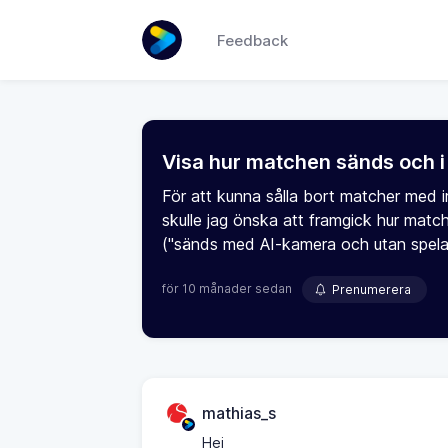
Feedback
Visa hur matchen sänds och i v
För att kunna sålla bort matcher med i
skulle jag önska att framgick hur matc
("sänds med AI-kamera och utan spelar
för 10 månader sedan
Prenumerera
mathias_s
Hej