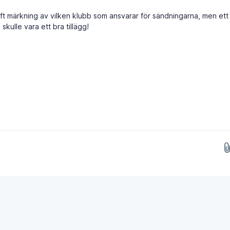
haft märkning av vilken klubb som ansvarar för sändningarna, men ett 
kulle vara ett bra tillägg!
Släpp bilder här...