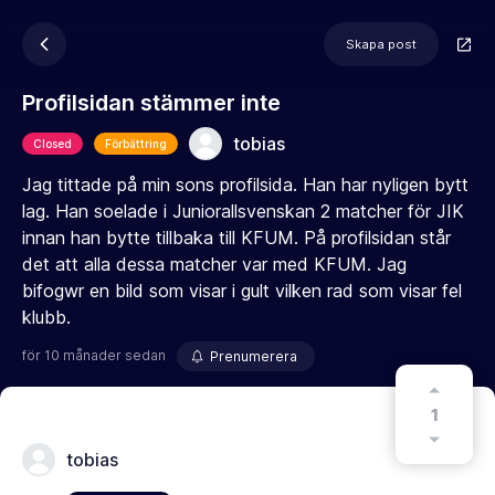
Skapa post
Profilsidan stämmer inte
tobias
Closed
Förbättring
Jag tittade på min sons profilsida. Han har nyligen bytt
lag. Han soelade i Juniorallsvenskan 2 matcher för JIK
innan han bytte tillbaka till KFUM. På profilsidan står
det att alla dessa matcher var med KFUM. Jag
bifogwr en bild som visar i gult vilken rad som visar fel
klubb.
för 10 månader sedan
Prenumerera
1
tobias