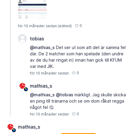
0
för 10 månader sedan
(edited)
tobias
@mathias_s
Det ser ut som att det är samma fel
där. De 2 matcher som han spelade (den undre
av de du har ringat in) innan han gick till KFUM
var med JIK.
0
för 10 månader sedan
mathias_s
@mathias_s
@tobias
märkligt. Jag skulle skicka
en ping till tränarna och se om dom råkat regga
något fel 🤔
0
för 10 månader sedan
mathias_s