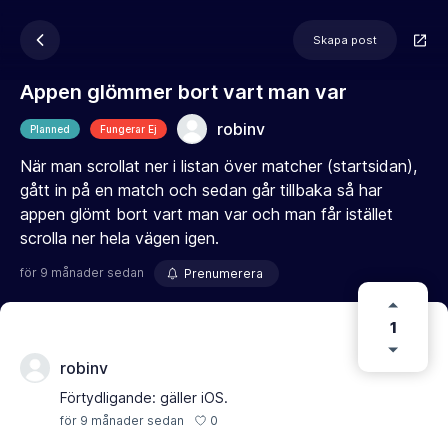
Skapa post
Appen glömmer bort vart man var
robinv
Planned
Fungerar Ej
När man scrollat ner i listan över matcher (startsidan),
gått in på en match och sedan går tillbaka så har
appen glömt bort vart man var och man får istället
scrolla ner hela vägen igen.
för 9 månader sedan
Prenumerera
1
robinv
Förtydligande: gäller iOS.
0
för 9 månader sedan