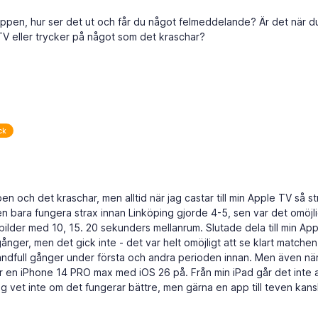
ar appen, hur ser det ut och får du något felmeddelande? Är det när d
 TV eller trycker på något som det kraschar?
ck
en och det kraschar, men alltid när jag castar till min Apple TV så st
men bara fungera strax innan Linköping gjorde 4-5, sen var det omöjli
llbilder med 10, 15. 20 sekunders mellanrum. Slutade dela till min Ap
nger, men det gick inte - det var helt omöjligt att se klart matche
ndfull gånger under första och andra perioden innan. Men även när
 har en iPhone 14 PRO max med iOS 26 på. Från min iPad går det inte 
ag vet inte om det fungerar bättre, men gärna en app till teven kan