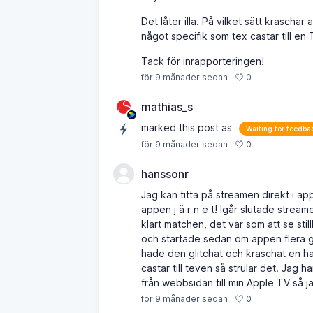
Det låter illa. På vilket sätt krasch
något specifik som tex castar till en
Tack för inrapporteringen!
0
för 9 månader sedan
mathias_s
marked this post as
Waiting for feedba
0
för 9 månader sedan
hanssonr
Jag kan titta på streamen direkt i app
appen j ä r n e t! Igår slutade strea
klart matchen, det var som att se sti
och startade sedan om appen flera gå
hade den glitchat och kraschat en ha
castar till teven så strular det. Jag
från webbsidan till min Apple TV så j
0
för 9 månader sedan