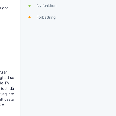
Ny funktion
u gör
Förbättring
rular
gt att se
ple TV
n (och då
 jag inte
att casta
ske.