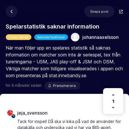
Skapa post
Spelarstatistik saknar information
johannaaxelsson
Under Review
Saknade funktioner
När man följer upp en spelares statistik så saknas
information om matcher som inte är seriespel, tex från
tureningarna - USM, JAS play-off & JSM och DSM.
Viktiga matcher som tidigare visualiserades i appen och
som presenteras på stat.innebandy.se
för 9 månader sedan
Prenumerera
1
jeja_svensson
Tack för inspel! Då ska vi kika på vad de använder för
datakälla och undersöka vad vi har via IBIS-apiet.