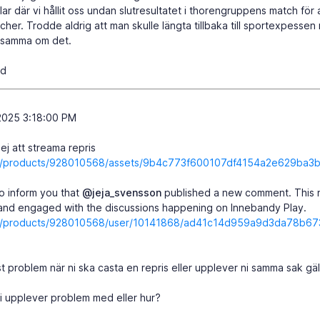
ar där vi hållit oss undan slutresultatet i thorengruppens match för 
cher. Trodde aldrig att man skulle längta tillbaka till sportexpesse
ensamma om det.
id
2025 3:18:00 PM
j att streama repris
com/products/928010568/assets/9b4c773f600107df4154a2e629ba3b
o inform you that
@jeja_svensson
published a new comment. This no
and engaged with the discussions happening on Innebandy Play.
com/products/928010568/user/10141868/ad41c14d959a9d3da78b6
mst problem när ni ska casta en repris eller upplever ni samma sak gä
i upplever problem med eller hur?