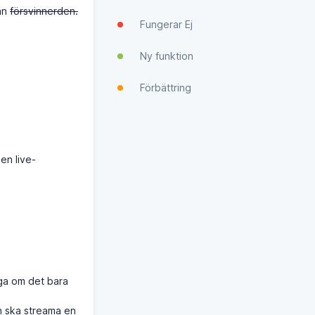
an
försvinnerden.
Fungerar Ej
Ny funktion
Förbättring
en live-
äga om det bara
an ska streama en