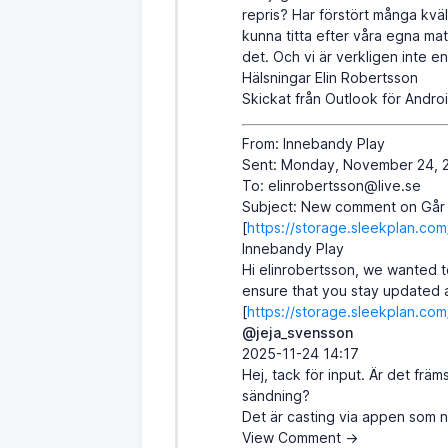
repris? Har förstört många kväll
kunna titta efter våra egna mat
det. Och vi är verkligen inte 
Hälsningar Elin Robertsson
Skickat från Outlook för Andro
From: Innebandy Play
Sent: Monday, November 24, 
To: elinrobertsson@live.se
Subject: New comment on Går e
[
https://storage.sleekplan.
Innebandy Play
Hi elinrobertsson, we wanted t
ensure that you stay updated 
[
https://storage.sleekplan.
@jeja_svensson
2025-11-24 14:17
Hej, tack för input. Är det frä
sändning?
Det är casting via appen som n
View Comment →