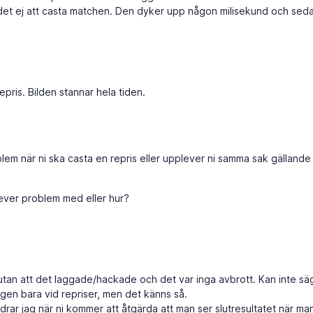
det ej att casta matchen. Den dyker upp någon milisekund och sed
pris. Bilden stannar hela tiden.
oblem när ni ska casta en repris eller upplever ni samma sak gällande 
lever problem med eller hur?
 utan att det laggade/hackade och det var inga avbrott. Kan inte s
gen bara vid repriser, men det känns så.
drar jag när ni kommer att åtgärda att man ser slutresultatet när m