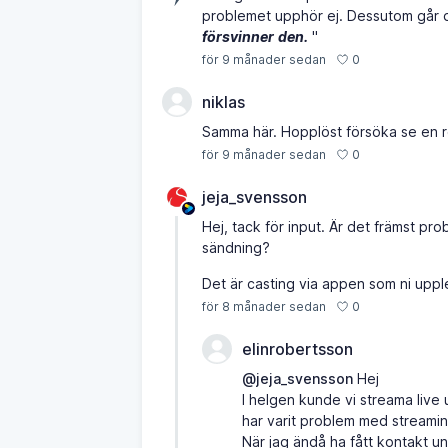
problemet upphör ej. Dessutom går 
försvinner
den.
"
0
för 9 månader sedan
niklas
Samma här. Hopplöst försöka se en re
0
för 9 månader sedan
jeja_svensson
Hej, tack för input. Är det främst pr
sändning?
Det är casting via appen som ni upp
0
för 8 månader sedan
elinrobertsson
@jeja_svensson
Hej
I helgen kunde vi streama live
har varit problem med streamin
När jag ändå ha fått kontakt un