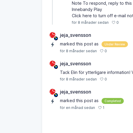
Note To respond, reply to this 
Innebandy Play
Click here to turn off e-mail not
0
för 8 månader sedan
jeja_svensson
marked this post as
Under Review
0
för 8 månader sedan
jeja_svensson
Tack Elin för ytterligare information! 
0
för 8 månader sedan
jeja_svensson
marked this post as
Completed
1
för en månad sedan