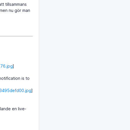
att tillsammans
n men nu gör man
76.jpg
]
tification is to
73495defd00.jpg
]
llande en live-