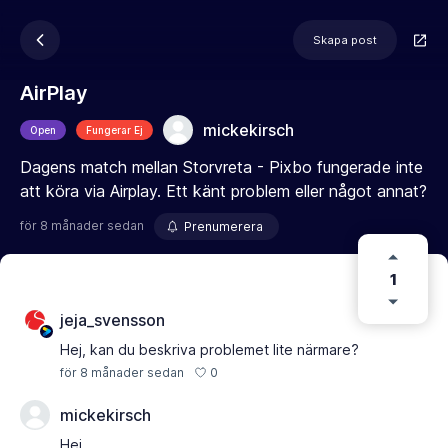
Skapa post
AirPlay
mickekirsch
Open
Fungerar Ej
Dagens match mellan Storvreta - Pixbo fungerade inte
att köra via Airplay. Ett känt problem eller något annat?
för 8 månader sedan
Prenumerera
1
jeja_svensson
Hej, kan du beskriva problemet lite närmare?
0
för 8 månader sedan
mickekirsch
Hej,