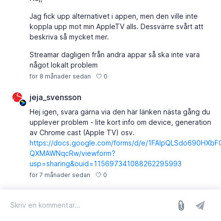
Jag fick upp alternativet i appen, men den ville inte
koppla upp mot min AppleTV alls. Dessvärre svårt att
beskriva så mycket mer.
Streamar dagligen från andra appar så ska inte vara
något lokalt problem
0
för 8 månader sedan
jeja_svensson
Hej igen, svara gärna via den här länken nästa gång du
upplever problem - lite kort info om device, generation
av Chrome cast (Apple TV) osv.
https://docs.google.com/forms/d/e/1FAIpQLSdo690
QXMAWNqcRw/viewform?
usp=sharing&ouid=115697341088262295993
0
för 7 månader sedan
logga in