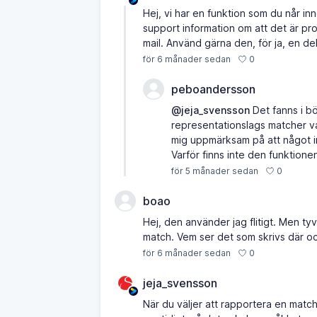
Hej, vi har en funktion som du når i
support information om att det är pr
mail. Använd gärna den, för ja, en d
0
för 6 månader sedan
peboandersson
@jeja_svensson
Det fanns i bö
representationslags matcher v
mig uppmärksam på att något i
Varför finns inte den funktione
0
för 5 månader sedan
boao
Hej, den använder jag flitigt. Men ty
match. Vem ser det som skrivs där 
0
för 6 månader sedan
jeja_svensson
När du väljer att rapportera en matc