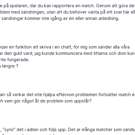
nne på spelaren, där du kan rapportera en match. Genom att göra det
oblem med sändningen, utan att du behöver vänta på ett svar här ell
el sändningar kommer inte igång av en eller annan anledning.
rjan en funktion att skriva i en chatt, för mig som sänder alla våra
ar den guld värd, jag kunde kommunicera med tittarna och dom ku
nte fungerade.
n längre ?
värr så verkar det inte hjälpa eftersom problemen fortsätter match e
och vem gör något åt de problem som uppstår?
h, "syns" det i admin och följs upp. Det är många matcher som sänds